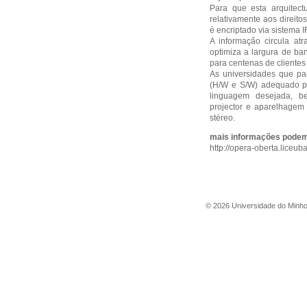
Para que esta arquitect
relativamente aos direito
é encriptado via sistem
A informação circula atr
optimiza a largura de b
para centenas de cliente
As universidades que pa
(H/W e S/W) adequado par
linguagem desejada, 
projector e aparelhage
stéreo.
mais informações podem s
http://opera-oberta.liceu
©
2026
Universidade do Minh