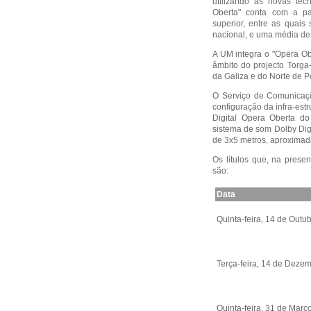
utilizando as novas te
Oberta" conta com a pa
superior, entre as quais
nacional, e uma média de
A UM integra o "Opera Ob
âmbito do projecto Torga
da Galiza e do Norte de P
O Serviço de Comunicaçõ
configuração da infra-est
Digital Opera Oberta d
sistema de som Dolby Digi
de 3x5 metros, aproxima
Os títulos que, na prese
são:
Data
Quinta-feira, 14 de Outu
Terça-feira, 14 de Deze
Quinta-feira, 31 de Març