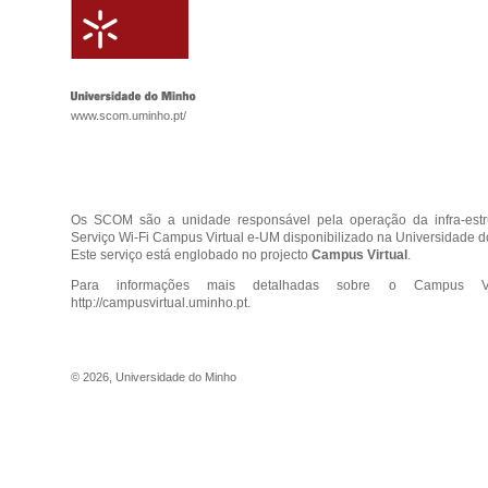
www.scom.uminho.pt/
Os SCOM são a unidade responsável pela operação da infra-est
Serviço Wi-Fi Campus Virtual e-UM disponibilizado na Universidade d
Este serviço está englobado no projecto
Campus Virtual
.
Para informações mais detalhadas sobre o Campus Vir
http://campusvirtual.uminho.pt
.
©
2026
,
Universidade do Minho