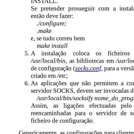
INSTALL.
Se pretender prosseguir com a instal
então deve fazer:
./configure;
.make
e, se tudo correu bem
make install
A instalação coloca os ficheiros
/usr/local/bin
, as bibliotecas em
/usr/lo
de configuração (
socks.conf
, para a vers
criado em
/etc
;
As aplicações que não permitem a co
servidor SOCKS, devem ser invocadas da
/usr/local/bin/socksify nome_do_pro
Assim, as ligações efectuadas pelo
reencaminhadas para o servidor de s
ficheiro de configuração.
Genericamente, as configurações para client