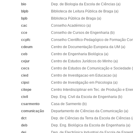
bio
Dep. de Biologia da Escola de Ciências (a)
blpb
Biblioteca de Leitura Pública de Braga (a)
bpb
Biblioteca Pública de Braga (a)
cac
Conselho Académico (a)
cce
Conselho de Cursos de Engenharia (b)
ccpfc
Conselho Científico-Pedagógico de Formação Con
cdeum
Centro de Documentação Europeia da UM (a)
ceb
Centro de Engenharia Biológica (a)
cejur
Centro de Estudos Jurídicos do Minho (a)
cecs
Centro de Estudos de Comunicação e Sociedade (
cied
Centro de Investigacao em Educacao (a)
cipsi
Centro de Investigação em Psicologia (a)
citepe
Centro Interdisciplinar em Tec. de Produção e Ener
civil
Dep. Eng. Civil da Escola de Engenharia (b)
csarmento
Casa de Sarmento (b)
comunicação
Departamento de Ciências da Comunicação (a)
dct
Dep. de Ciências da Terra da Escola de Ciências (
deb
Dep. Eng. Biológica da Escola de Engenharia (a)
dei
Dep. de Electrónica Industrial da Escola de Engen