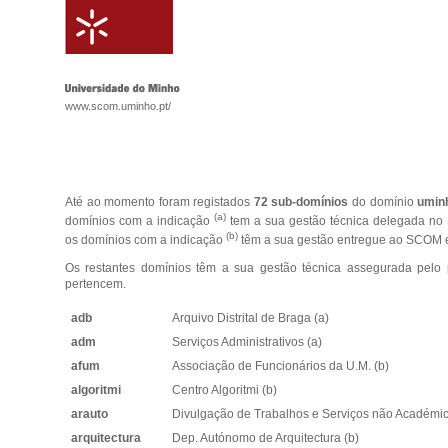
www.scom.uminho.pt/
Até ao momento foram registados
72 sub-domínios
do domínio
umin
(a)
domínios com a indicação
tem a sua gestão técnica delegada n
(b)
os domínios com a indicação
têm a sua gestão entregue ao SCOM 
Os restantes domínios têm a sua gestão técnica assegurada pelo
pertencem.
adb
Arquivo Distrital de Braga (a)
adm
Serviços Administrativos (a)
afum
Associação de Funcionários da U.M.
(b)
algoritmi
Centro Algoritmi (b)
arauto
Divulgação de Trabalhos e Serviços não Académi
arquitectura
Dep. Autónomo de Arquitectura (b)