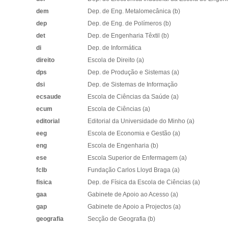
dem
Dep. de Eng. Metalomecânica (b)
dep
Dep. de Eng. de Polímeros (b)
det
Dep. de Engenharia Têxtil (b)
di
Dep. de Informática
direito
Escola de Direito (a)
dps
Dep. de Produção e Sistemas (a)
dsi
Dep. de Sistemas de Informação
ecsaude
Escola de Ciências da Saúde (a)
ecum
Escola de Ciências (a)
editorial
Editorial da Universidade do Minho (a)
eeg
Escola de Economia e Gestão
(a)
eng
Escola de Engenharia (b)
ese
Escola Superior de Enfermagem (a)
fclb
Fundação Carlos Lloyd Braga (a)
fisica
Dep. de Física da Escola de Ciências (a)
gaa
Gabinete de Apoio ao Acesso (a)
gap
Gabinete de Apoio a Projectos (a)
geografia
Secção de Geografia (b)