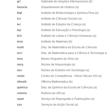
gri
Gabinete de relações Internacionais (b)
historia
Departamento de História (a)
ibqf
Instituto de Biotecnologia e Química Fina (a)
ics
Instituto de Ciências Sociais (a)
iec
Instituto de Estudos da Criança (a)
iep
Instituto de Educação e Psicologia (a)
ilch
Instituto de Letras e Ciências Humanas (a)
imat
Instituto de Materiais (b)
math
Dep. de Matemática da Escola de Ciências
mct
Dep. de Matemática para a Ciência e Tecnologia (
mns
Museu Nogueira da Silva (a)
narq
Núcleo de Arqueologia (a)
nes
Núcleo de Estudos em Sociologia (a)
nonio
Centro de Competência - Nónio Século XXI (a)
ofmath
Officina Mathematica (b)
quimica
Dep. de Química da Escola de Ciências (a)
reitoria
Reitoria da UM (a)
rpum
Serviço de Reprografia e Publicações (a)
sas
Serviços de Acção Social (a)