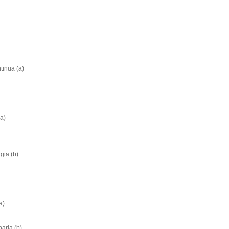
tinua (a)
a)
gia (b)
a)
haria
(b)