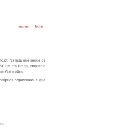
ho.pt
. Na lista que segue os
o SCOM em Braga, enquanto
em Guimarães.
 próprios organismos a que
cos