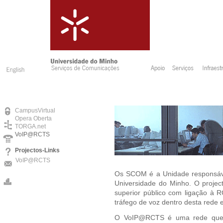
CampusVirtual
Opera Oberta
TORGA.net
VoIP@RCTS
Projectos-Links
VoIP@RCTS
Os SCOM é a Unidade responsáve
Universidade do Minho. O project
superior público com ligação à R
tráfego de voz dentro desta rede
O VoIP@RCTS é uma rede que in