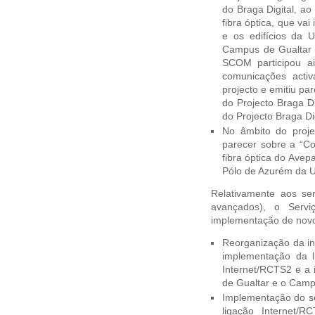
do Braga Digital, a
fibra óptica, que vai
e os edifícios da 
Campus de Gualtar 
SCOM participou ai
comunicações acti
projecto e emitiu pa
do Projecto Braga D
do Projecto Braga Dig
No âmbito do proj
parecer sobre a “C
fibra óptica do Ave
Pólo de Azurém da 
Relativamente aos se
avançados), o Serv
implementação de novo
Reorganização da in
implementação da l
Internet/RCTS2 e a
de Gualtar e o Cam
Implementação do se
ligação Internet/