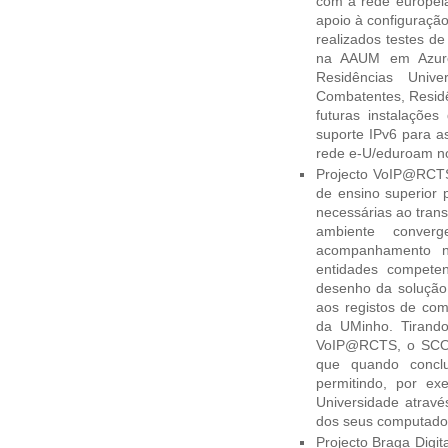
com a rede europei
apoio à configuração
realizados testes de
na AAUM em Azurém
Residências Unive
Combatentes, Residê
futuras instalações 
suporte IPv6 para a
rede e-U/eduroam n
Projecto VoIP@RCTS 
de ensino superior 
necessárias ao tran
ambiente converg
acompanhamento no
entidades compete
desenho da solução 
aos registos de co
da UMinho. Tirando 
VoIP@RCTS, o SCOM
que quando conclu
permitindo, por ex
Universidade atravé
dos seus computador
Projecto Braga Digi