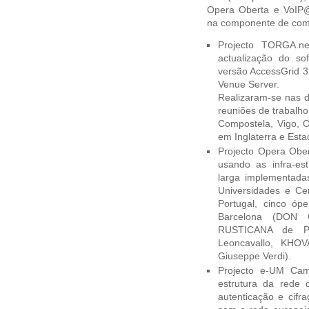
Opera Oberta e VoIP
na componente de comu
Projecto TORGA.n
actualização do so
versão AccessGrid 3
Venue Server.
Realizaram-se nas d
reuniões de trabalho
Compostela, Vigo, 
em Inglaterra e Esta
Projecto Opera Ober
usando as infra-e
larga implementada
Universidades e Ce
Portugal, cinco óp
Barcelona (DON 
RUSTICANA de Pi
Leoncavallo, KHO
Giuseppe Verdi).
Projecto e-UM Camp
estrutura da rede 
autenticação e cif