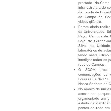
prestado. No Campus
infra-estrutura de 
da Escola de Engenha
do Campo de Golf
videovigilância.
Foram ainda realiza
da Universidade: Ed
Paço, Campus de Gua
Calouste Gulbenki
Silva, na Unidade
laboratórios de aul
tendo neste último 
interligar todos os
rede do Campus.
O SCOM procedeu
comunicações de 
Loureira), e da ESE (
Nossa Senhora da C
No âmbito de um es
acesso aos parques 
orçamentado um pré-
estudo da viabilida
pontos de rede em 