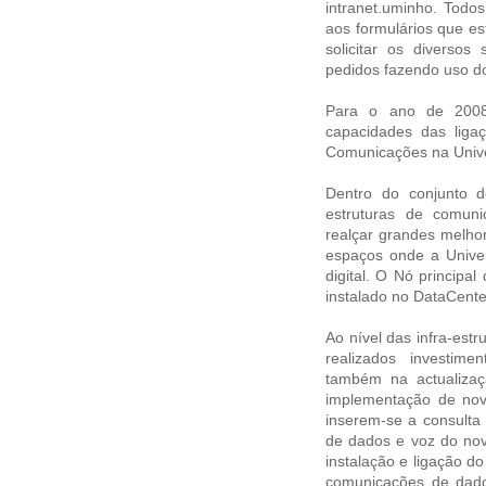
intranet.uminho. Todo
aos formulários que es
solicitar os diverso
pedidos fazendo uso do
Para o ano de 2008 
capacidades das liga
Comunicações na Univ
Dentro do conjunto d
estruturas de comun
realçar grandes melhor
espaços onde a Univer
digital. O Nó principal
instalado no DataCent
Ao nível das infra-est
realizados investi
também na actualizaçã
implementação de nov
inserem-se a consulta 
de dados e voz do novo
instalação e ligação d
comunicações de dad