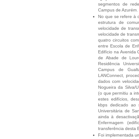
segmentos de red
Campus de Azurém.
No que se refere à c
estrutura de comu
velocidade de tran
velocidade de trans
quatro circuitos co
entre Escola de Enf
Edifício na Avenida C
de Abade de Lour
Residência Unive
Campus de Gualta
LANConnect, procede
dados com velocida
Nogueira da Silva/
(o que permitiu a i
estes edifícios, de
kbps dedicado ao 
Universitária de S
ainda à desactivaç
Enfermagem (edifí
transferência desta 
Foi implementada um