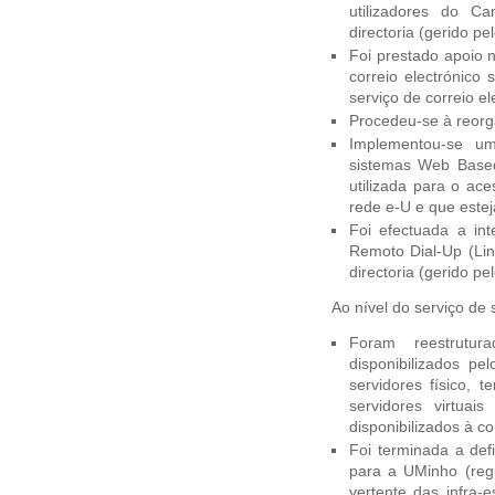
utilizadores do C
directoria (gerido pe
Foi prestado apoio 
correio electrónico
serviço de correio el
Procedeu-se à reorg
Implementou-se u
sistemas Web Based
utilizada para o ace
rede e-U e que estej
Foi efectuada a in
Remoto Dial-Up (Lin
directoria (gerido pe
Ao nível do serviço d
Foram reestrutu
disponibilizados 
servidores físico, 
servidores virtuai
disponibilizados à c
Foi terminada a def
para a UMinho (reg
vertente das infra-