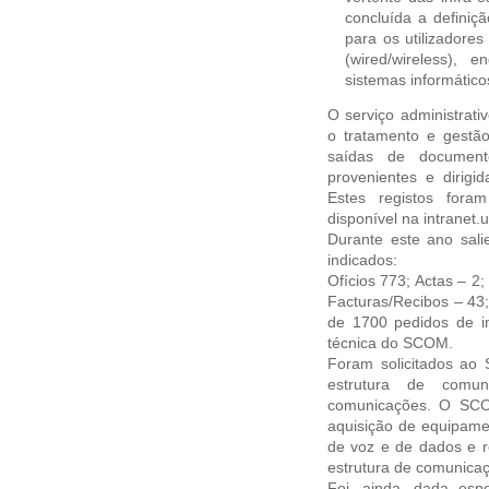
concluída a definiç
para os utilizador
(wired/wireless),
sistemas informático
O serviço administrat
o tratamento e gestã
saídas de documentos
provenientes e dirigi
Estes registos foram
disponível na intranet.
Durante este ano sal
indicados:
Ofícios 773; Actas – 2
Facturas/Recibos – 43
de 1700 pedidos de in
técnica do SCOM.
Foram solicitados ao
estrutura de comu
comunicações. O SCO
aquisição de equipamen
de voz e de dados e r
estrutura de comunicaç
Foi, ainda, dada esp