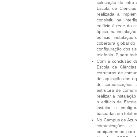
colocação de infra-
Escola de Ciência
realizada a implem
consistiu na inter
edifício à rede do 
óptica, na instalaçã
edifício, instalação
cobertura global do
configuração dos si
telefonia IP para todo
Com a conclusão da
Escola de Ciências
estruturas de comun
de aquisição dos eq
de comunicações pa
estrutura de comuni
realizar a instalaçã
o edifício da Escol
instalar e config
baseadas em telefoni
No Campus de Azurém
comunicações e 
equipamentos para 