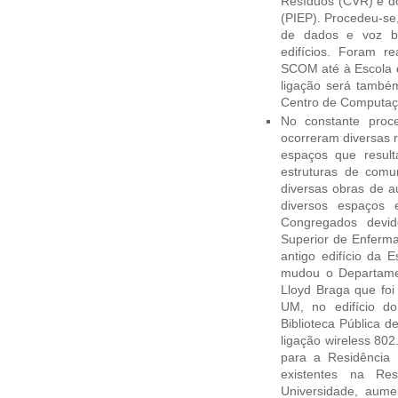
Resíduos (CVR) e d
(PIEP). Procedeu-se,
de dados e voz ba
edifícios. Foram r
SCOM até à Escola d
ligação será também
Centro de Computaç
No constante proc
ocorreram diversas r
espaços que result
estruturas de comun
diversas obras de a
diversos espaços e
Congregados devi
Superior de Enferma
antigo edifício da 
mudou o Departamen
Lloyd Braga que foi
UM, no edifício d
Biblioteca Pública 
ligação wireless 80
para a Residência 
existentes na Re
Universidade, aume