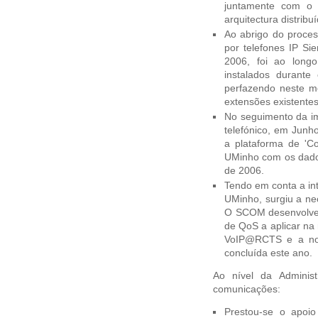
juntamente com o f
arquitectura distribu
Ao abrigo do proces
por telefones IP Si
2006, foi ao long
instalados durante
perfazendo neste m
extensões existente
No seguimento da im
telefónico, em Junh
a plataforma de 'Co
UMinho com os dado
de 2006.
Tendo em conta a in
UMinho, surgiu a ne
O SCOM desenvolveu 
de QoS a aplicar na
VoIP@RCTS e a nov
concluída este ano.
Ao nível da Adminis
comunicações:
Prestou-se o apoio