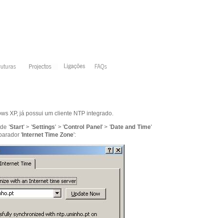
s XP, já possui um cliente NTP integrado.
de '
Start
' > '
Settings
' > '
Control
Panel
' > '
Date
and
Time
'
arador '
Internet Time Zone
':