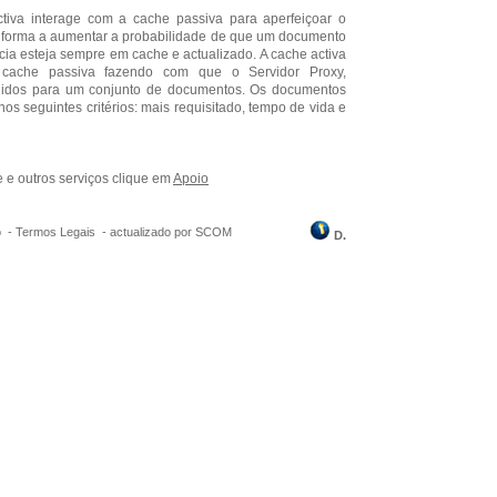
tiva interage com a cache passiva para aperfeiçoar o
 forma a aumentar a probabilidade de que um documento
cia esteja sempre em cache e actualizado. A cache activa
ache passiva fazendo com que o Servidor Proxy,
didos para um conjunto de documentos. Os documentos
os seguintes critérios: mais requisitado, tempo de vida e
e e outros serviços clique em
Apoio
o -
Termos Legais
-
actualizado por SCOM
D.