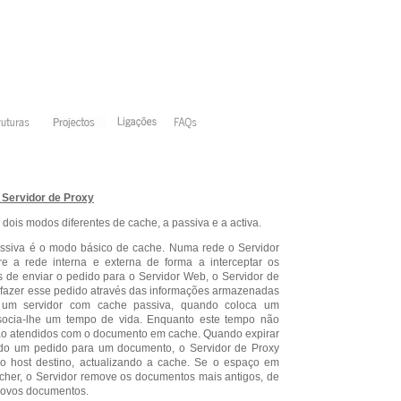
Servidor de Proxy
 dois modos diferentes de cache, a passiva e a activa.
siva é o modo básico de cache. Numa rede o Servidor
re a rede interna e externa de forma a interceptar os
s de enviar o pedido para o Servidor Web, o Servidor de
isfazer esse pedido através das informações armazenadas
um servidor com cache passiva, quando coloca um
ocia-lhe um tempo de vida. Enquanto este tempo não
são atendidos com o documento em cache. Quando expirar
do um pedido para um documento, o Servidor de Proxy
ao host destino, actualizando a cache. Se o espaço em
cher, o Servidor remove os documentos mais antigos, de
novos documentos.