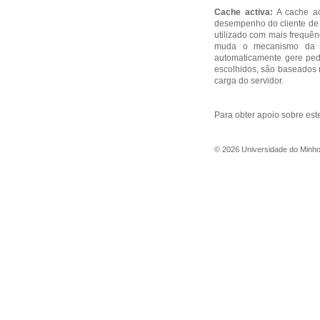
Cache activa:
A cache ac
desempenho do cliente de
utilizado com mais frequên
muda o mecanismo da c
automaticamente gere pe
escolhidos, são baseados n
carga do servidor.
Para obter apoio sobre est
©
2026
Universidade do Minh