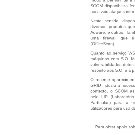
modo a permitir uma m
SCOM disponibiliza fe
possíveis ataques inte
Neste sentido, dispon
diversos produtos qu
Adware, e outros. Tamb
uma firewall que é
(OfficeScan).
Quanto ao serviço WS
máquinas com S.O. Mi
vulnerabilidades detect
respeito aos S.O. e a 
O recente aparecimen
GRID induziu a necessid
contexto, o SCOM as
pelo LIP (Laboratóri
Partículas) para a e
utilizadores para uso d
Para obter apoio sobr