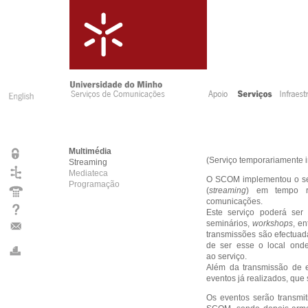
Multimédia
(Serviço temporariamente i
Streaming
Mediateca
O SCOM implementou o ser
Programação
(
streaming
) em tempo re
comunicações.
Este serviço poderá ser 
seminários,
workshops
, e
transmissões são efectuada
de ser esse o local onde 
ao serviço.
Além da transmissão de ev
eventos já realizados, que 
Os eventos serão transmit