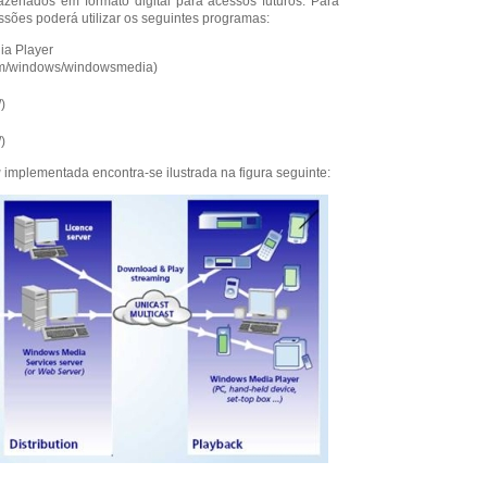
enados em formato digital para acessos futuros. Para
issões poderá utilizar os seguintes programas:
a Player
com/windows/windowsmedia
)
/
)
/
)
g
implementada encontra-se ilustrada na figura seguinte: