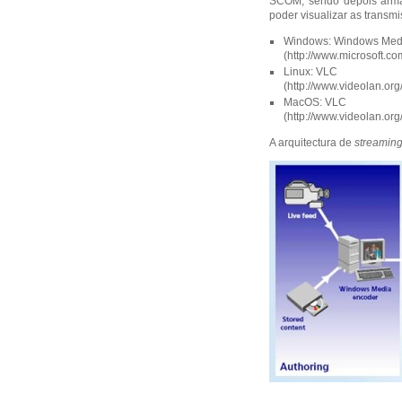
SCOM, sendo depois armaz
poder visualizar as transm
Windows: Windows Medi
(
http://www.microsoft.
Linux: VLC
(
http://www.videolan.org
MacOS: VLC
(
http://www.videolan.org
A arquitectura de
streamin