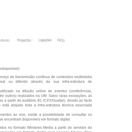
ndisponível)
viço de transmissão contínua de conteúdos multimédia
al ou diferido através da sua infra-estrutura de
utilizado na difusão
online
de eventos (conferências,
ntre outros) realizados na UM. Salvo raras excepções, as
s a partir do auditório B1 (CP2/Gualtar), devido ao facto
está alojada toda a infra-estrutura técnica associada
entos ao vivo, existe a possibilidade de consultar os
se encontram disponíveis em formato digital.
idos no formato Windows Media a partir do servidor do