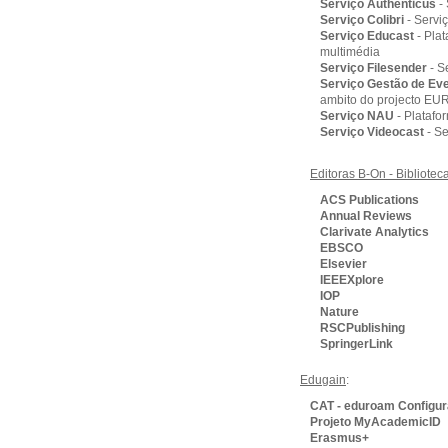
Serviço Authenticus
-
Serviço Colibri
- Servi
Serviço Educast
- Pla
multimédia
Serviço Filesender
- S
Serviço Gestão de Ev
ambito do projecto EU
Serviço NAU
- Platafo
Serviço Videocast
- Se
Editoras B-On - Bibliote
ACS Publications
Annual Reviews
Clarivate Analytics
EBSCO
Elsevier
IEEEXplore
IOP
Nature
RSCPublishing
SpringerLink
Edugain
:
CAT - eduroam Configura
Projeto MyAcademicID
Erasmus+