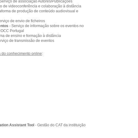
 Serviço de associação Autores/Publicações
ço de videoconferência e colaboração à distância
taforma de produção de conteúdo audiovisual e
erviço de envio de ficheiros
entos
- Serviço de informação sobre os eventos no
ROCC Portugal
rma de ensino e formação à distância
rviço de transmissão de eventos
ca do conhecimento online
:
tion Assistant Tool
- Gestão do CAT da instituição