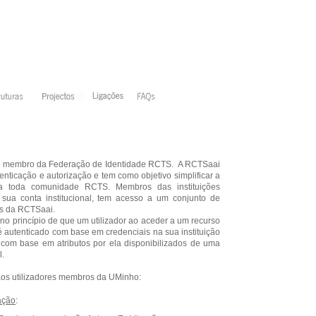
é membro da Federação de Identidade RCTS. A RCTSaai
enticação e autorização e tem como objetivo simplificar a
 a toda comunidade RCTS. Membros das instituições
 a sua conta institucional, tem acesso a um conjunto de
és da RCTSaai.
 no princípio de que um utilizador ao aceder a um recurso
 é autenticado com base em credenciais na sua instituição
 com base em atributos por ela disponibilizados de uma
l.
 aos utilizadores membros da UMinho:
ação
: