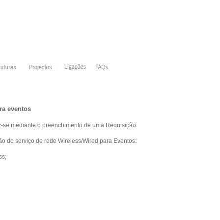
ra eventos
az-se mediante o preenchimento de uma Requisição
:
ão do serviço de rede Wireless/Wired para Eventos:
ss;