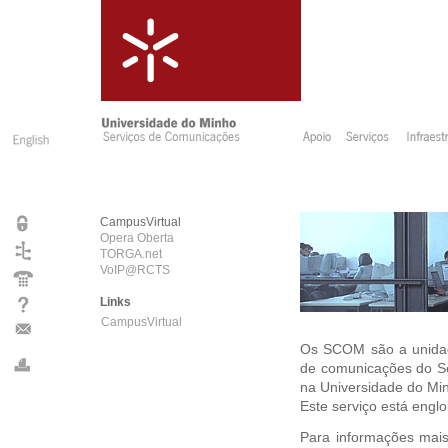
CampusVirtual
Opera Oberta
TORGA.net
VoIP@RCTS
Links
CampusVirtual
Os SCOM são a unidade
de comunicações do Se
na Universidade do Mi
Este serviço está engl
Para informações mais