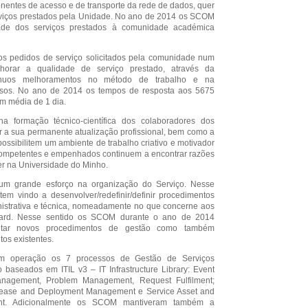
nentes de acesso e de transporte da rede de dados, quer
rviços prestados pela Unidade. No ano de 2014 os SCOM
dade dos serviços prestados à comunidade académica
 pedidos de serviço solicitados pela comunidade num
horar a qualidade de serviço prestado, através da
ínuos melhoramentos no método de trabalho e na
ssos. No ano de 2014 os tempos de resposta aos 5675
m média de 1 dia.
a formação técnico-científica dos colaboradores dos
 a sua permanente atualização profissional, bem como a
ossibilitem um ambiente de trabalho criativo e motivador
competentes e empenhados continuem a encontrar razões
r na Universidade do Minho.
m grande esforço na organização do Serviço. Nesse
tem vindo a desenvolver/redefinir/definir procedimentos
nistrativa e técnica, nomeadamente no que concerne aos
dard. Nesse sentido os SCOM durante o ano de 2014
ntar novos procedimentos de gestão como também
os existentes.
 operação os 7 processos de Gestão de Serviços
 baseados em ITIL v3 – IT Infrastructure Library: Event
nagement, Problem Management, Request Fulfilment;
ase and Deployment Management e Service Asset and
ent. Adicionalmente os SCOM mantiveram também a