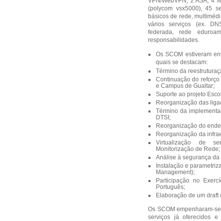
VPN/WebVPN, 2 ASA, 4 fir
(polycom vsx5000), 45 ser
básicos de rede, multimédi
vários serviços (ex. DN
federada, rede eduroam
responsabilidades.
Os SCOM estiveram envo
quais se destacam:
Término da reestruturaç
Continuação do reforço 
e Campus de Gualtar;
Suporte ao projeto Esc
Reorganização das liga
Término da implementaç
DTSI;
Reorganização do ender
Reorganização da infra
Virtualização de se
Monitorização de Rede;
Análise à segurança da
Instalação e parametriz
Management);
Participação no Exerc
Português;
Elaboração de um draft
Os SCOM empenharam-se em
serviços já oferecidos 