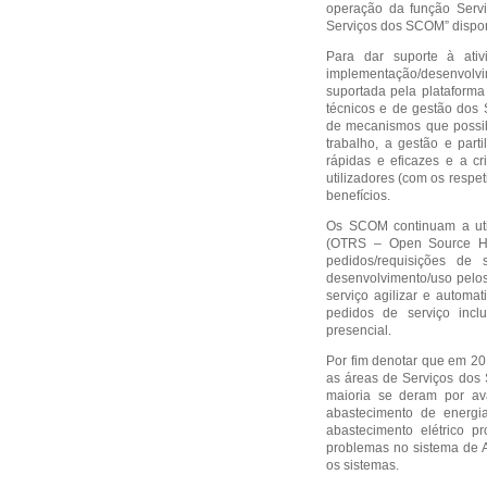
operação da função Serv
Serviços dos SCOM” dispon
Para dar suporte à ati
implementação/desenvolv
suportada pela plataforma
técnicos e de gestão dos 
de mecanismos que possib
trabalho, a gestão e part
rápidas e eficazes e a c
utilizadores (com os respe
benefícios.
Os SCOM continuam a uti
(OTRS – Open Source He
pedidos/requisições de
desenvolvimento/uso pelo
serviço agilizar e automat
pedidos de serviço inc
presencial.
Por fim denotar que em 20
as áreas de Serviços dos
maioria se deram por av
abastecimento de energi
abastecimento elétrico
problemas no sistema de A
os sistemas.