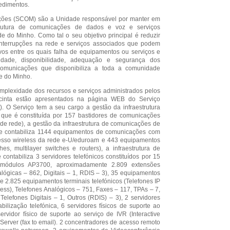
edimentos.
ções (SCOM) são a Unidade responsável por manter em
trutura de comunicações de dados e voz e serviços
e do Minho. Como tal o seu objetivo principal é reduzir
nterrupções na rede e serviços associados que podem
vos entre os quais falha de equipamentos ou serviços e
idade, disponibilidade, adequação e segurança dos
comunicações que disponibiliza a toda a comunidade
e do Minho.
plexidade dos recursos e serviços administrados pelos
inta estão apresentados na página WEB do Serviço
). O Serviço tem a seu cargo a gestão da infraestrutura
que é constituída por 157 bastidores de comunicações
de rede), a gestão da infraestrutura de comunicações de
e contabiliza 1144 equipamentos de comunicações com
esso wireless da rede e-U/eduroam e 443 equipamentos
s, multilayer switches e routers), a infraestrutura de
ontabiliza 3 servidores telefónicos constituídos por 15
módulos AP3700, aproximadamente 2.809 extensões
nalógicas – 862, Digitais – 1, RDIS – 3), 35 equipamentos
e 2.825 equipamentos terminais telefónicos (Telefones IP
less), Telefones Analógicos – 751, Faxes – 117, TPAs – 7,
elefones Digitais – 1, Outros (RDIS) – 3), 2 servidores
abilização telefónica, 6 servidores físicos de suporte ao
vidor físico de suporte ao serviço de IVR (Interactive
erver (fax to email). 2 concentradores de acesso remoto