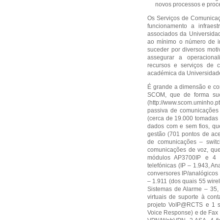
novos processos e proc
Os Serviços de Comunica
funcionamento a infraes
associados da Universidad
ao mínimo o número de i
suceder por diversos moti
assegurar a operacional
recursos e serviços de 
académica da Universidad
É grande a dimensão e com
SCOM, que de forma suc
(
http://www.scom.uminho.pt
passiva de comunicações 
(cerca de 19.000 tomadas 
dados com e sem fios, qu
gestão (701 pontos de ac
de comunicações – switche
comunicações de voz, que c
módulos AP3700IP e 4 
telefónicas (IP – 1.943, A
conversores IP/analógicos 
– 1.911 (dos quais 55 wire
Sistemas de Alarme – 35, T
virtuais de suporte à cont
projeto VoIP@RCTS e 1 ser
Voice Response) e de Fax S