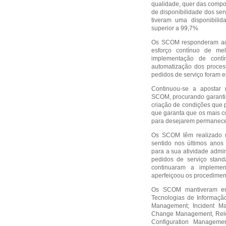
qualidade, quer das compo
de disponibilidade dos se
tiveram uma disponibili
superior a 99,7%
Os SCOM responderam aos
esforço contínuo de mel
implementação de cont
automatização dos proce
pedidos de serviço foram e
Continuou-se a apostar n
SCOM, procurando garantir
criação de condições que p
que garanta que os mais 
para desejarem permanece
Os SCOM têm realizado u
sentido nos últimos anos 
para a sua atividade admi
pedidos de serviço stan
continuaram a impleme
aperfeiçoou os procediment
Os SCOM mantiveram em
Tecnologias de Informação
Management; Incident Ma
Change Management, Rele
Configuration Managem