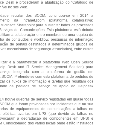
ice Desk e procederam à atualização do “Catálogo de
ível no site Web.
vidade regular dos SCOM, continuou-se em 2014 a
imento da intranet.scom (plataforma colaborativa)
 Microsoft Sharepoint para sustentar todos os processos
Serviços de Comunicações. Esta plataforma está dotada
ilitam a colaboração entre membros de uma equipa de
ilha de conteúdos e workflow, pesquisas de informação
riação de portais destinados a determinados grupos de
tivos mecanismos de segurança associados), entre outros
lizar e a parametrizar a plataforma Web Open Source
lp Desk and IT Service Management Solution) para
 serviço integrada com a plataforma de gestão em
s SCOM. Pretende-se com esta plataforma de pedidos de
izar os fluxos de informação e tarefas que resultam dos
luindo os pedidos de serviço de apoio do Helpdesk
14 houve quebras de serviço registadas em quase todas
 SCOM que foram provocadas por incidentes que na sua
arias de equipamentos de comunicações a falhas no
a elétrica, avarias em UPS (que devido às falhas no
 provocaram a degradação de componentes em UPS) e
r Condicionado dos vários locais onde estão instalados