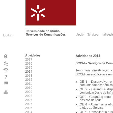
Atividades
Atividades 2014
2017
SCOM – Serviços de Com
2016
2015
Tendo em consideração a M
2014
SCOM desenvolveu-se em to
2013
2012
OE 1 - Desenvolver e 
2011
comunidade académica
2010
OE 2 - Garantir a dis
2009
comunicações e da infr
2008
OE 3 - Garantir a segur
2007
básicos de rede.
2006
OE 4 - Aumentar a efic
afetos ao Serviço.
2005
2004
OE 5 - Consolidar a org