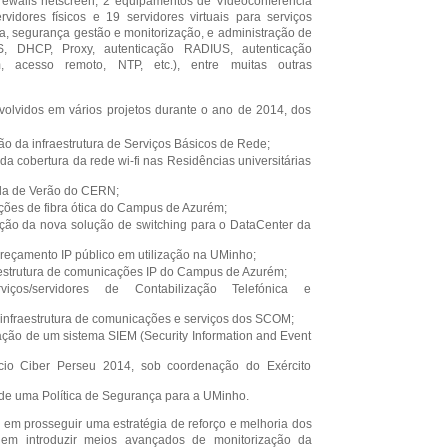
ewalls netscreen, 2 equipamentos de Videoconferência
vidores físicos e 19 servidores virtuais para serviços
a, segurança gestão e monitorização, e administração de
S, DHCP, Proxy, autenticação RADIUS, autenticação
, acesso remoto, NTP, etc.), entre muitas outras
lvidos em vários projetos durante o ano de 2014, dos
ão da infraestrutura de Serviços Básicos de Rede;
da cobertura da rede wi-fi nas Residências universitárias
ola de Verão do CERN;
ções de fibra ótica do Campus de Azurém;
ão da nova solução de switching para o DataCenter da
eçamento IP público em utilização na UMinho;
estrutura de comunicações IP do Campus de Azurém
;
rviços/servidores de Contabilização Telefónica e
 infraestrutura de comunicações e serviços dos SCOM;
ação de um sistema SIEM (Security Information and Event
ício Ciber Perseu 2014, sob coordenação do Exército
 de uma Política de Segurança para a UMinho.
 prosseguir uma estratégia de reforço e melhoria dos
e em introduzir meios avançados de monitorização da