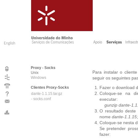
Proxy - Socks
Para instalar o clien
Unix
Windows
seguir os seguintes pa
Clientes Proxy-Socks
Fazer o download d
Coloque-se na di
dante-1.1.15.tar.gz
- socks.conf
executar:
gunzip dante-1.1.1
O resultado deste
nome
dante-1.1.15
;
Coloque-se nesta di
Se pretender pross
fazer: