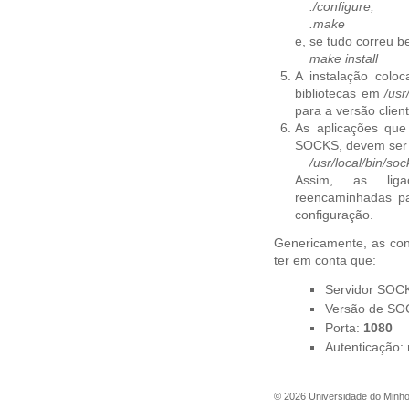
./configure;
.make
e, se tudo correu 
make install
A instalação colo
bibliotecas em
/usr
para a versão clien
As aplicações que
SOCKS, devem ser 
/usr/local/bin/s
Assim, as liga
reencaminhadas par
configuração.
Genericamente, as con
ter em conta que:
Servidor SOC
Versão de S
Porta:
1080
Autenticação:
©
2026
Universidade do Minh