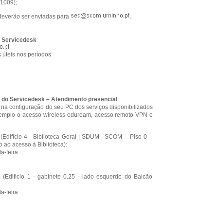
01009);
deverão ser enviadas para
.
o Servicedesk
 úteis nos períodos:
 do Servicedesk – Atendimento presencial
o na configuração do seu PC dos serviços disponibilizados
mplo o acesso wireless eduroam, acesso remoto VPN e
Edifício 4 - Biblioteca Geral | SDUM | SCOM – Piso 0 –
o ao acesso à Biblioteca):
a-feira
Edifício 1 - gabinete 0.25 - lado esquerdo do Balcão
a-feira