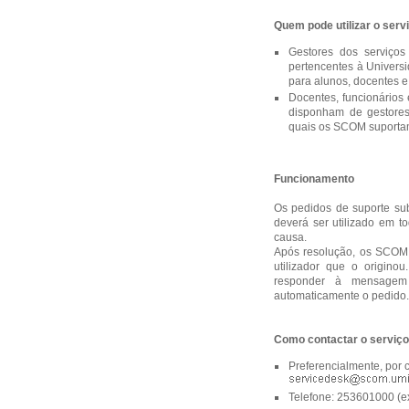
Quem pode utilizar o serv
Gestores dos serviços
pertencentes à Universi
para alunos, docentes e
Docentes, funcionários
disponham de gestores
quais os SCOM suportam 
Funcionamento
Os pedidos de suporte su
deverá ser utilizado em 
causa.
Após resolução, os SCOM e
utilizador que o origino
responder à mensagem 
automaticamente o pedido.
Como contactar o serviço
Preferencialmente, por c
Telefone: 253601000 (ex