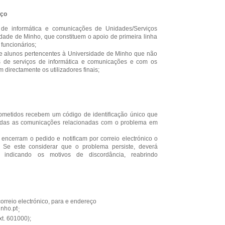
iço
 de informática e comunicações de Unidades/Serviços
dade de Minho, que constituem o apoio de primeira linha
 funcionários;
 e alunos pertencentes à Universidade de Minho que não
 de serviços de informática e comunicações e com os
directamente os utilizadores finais;
bmetidos recebem um código de identificação único que
todas as comunicações relacionadas com o problema em
ncerram o pedido e notificam por correio electrónico o
u. Se este considerar que o problema persiste, deverá
indicando os motivos de discordância, reabrindo
orreio electrónico, para e endereço
;
t. 601000);